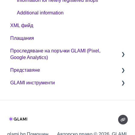
Information for newly registered shops
Additional information
XML фийд
Плащания
Проследяване на поръчки GLAMI (Pixel,
Google Analytics)
Представяне
Полезни гайдове
GLAMI инструменти
GA4
Оптимизация
GLAMI пиксел и политиката за бисквитки
Кодове за отстъпка и GLAMIDAYS
GLAMI Audiences
Допълнителни промоции
glami.bg Помощен
Авторско право © 2026, GLAMI,