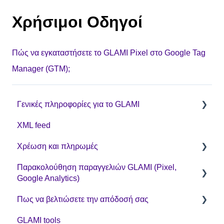
Χρήσιμοι Οδηγοί
Πώς να εγκαταστήσετε το GLAMI Pixel στο Google Tag
Manager (GTM);
Γενικές πληροφορίες για το GLAMI
XML feed
Πληροφορίες για τα νέα καταστήματα
Χρέωση και πληρωμές
Περισσότερες πληροφορίες
Παρακολούθηση παραγγελιών GLAMI (Pixel,
CPC μοντέλο συνεργασίας
Google Analytics)
Πως να βελτιώσετε την απόδοσή σας
Χρήσιμοι Οδηγοί
GLAMI tools
GA4
Βελτιστοποίηση