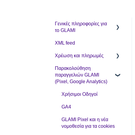
Γενικές πληροφορίες για
το GLAMI
XML feed
Πληροφορίες για τα νέα
καταστήματα
Χρέωση και πληρωμές
Περισσότερες
Παρακολούθηση
CPC μοντέλο συνεργασίας
πληροφορίες
παραγγελιών GLAMI
(Pixel, Google Analytics)
Χρήσιμοι Οδηγοί
GA4
GLAMI Pixel και η νέα
νομοθεσία για τα cookies