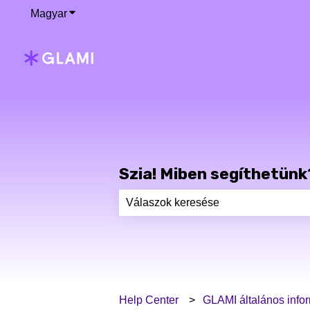
Magyar
Almenü megjelenítése fordításokhoz
Szia! Miben segíthetünk
Nincs javaslat, mert üres a keresőm
Help Center
GLAMI általános info