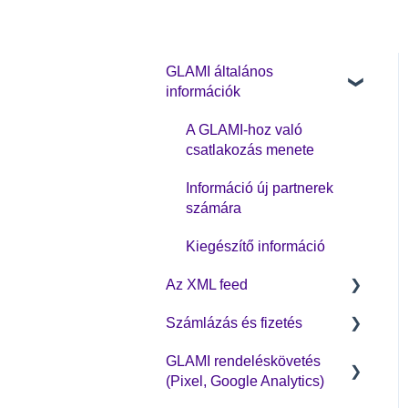
GLAMI általános
információk
A GLAMI-hoz való
csatlakozás menete
Információ új partnerek
számára
Kiegészítő információ
Az XML feed
Számlázás és fizetés
XML feed: Kötelező
paraméterek
GLAMI rendeléskövetés
CPC üzleti modell
(Pixel, Google Analytics)
XML feed: Ajánlott
paraméterek