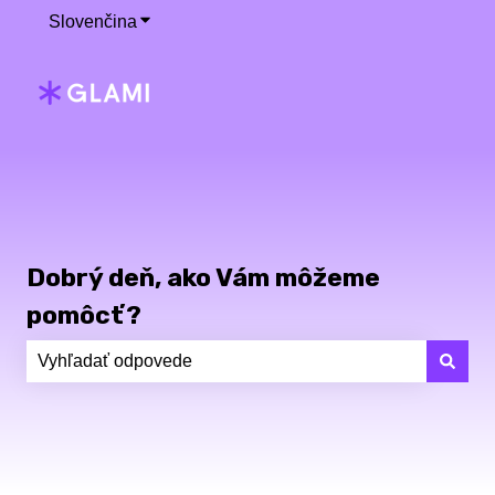
Slovenčina
Zobraziť podponuku pre preklady
Dobrý deň, ako Vám môžeme
pomôcť?
Neexistujú žiadne návrhy, pretože je pole vyhľadávania