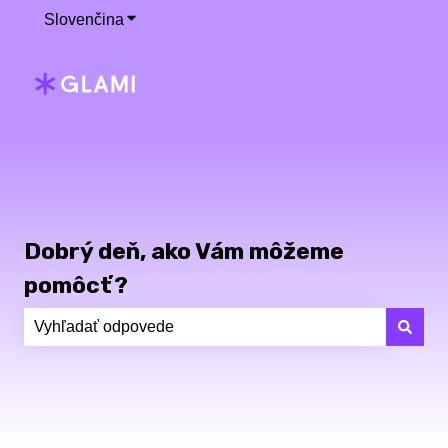
Slovenčina
Zobraziť podponuku pre preklady
Dobrý deň, ako Vám môžeme
pomôcť?
Neexistujú žiadne návrhy, pretože je pole vyhľadávania