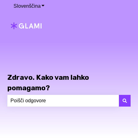
Slovenščina
Pokaži podmeni za prevode
Zdravo. Kako vam lahko
pomagamo?
Ni predlogov, ker je iskalno polje prazno.