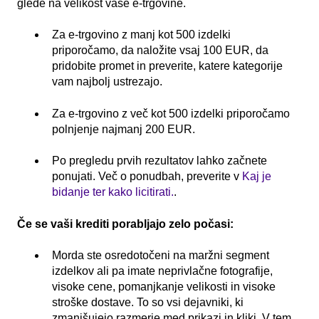
glede na velikost vaše e-trgovine.
Za e-trgovino z manj kot 500 izdelki
priporočamo, da naložite vsaj 100 EUR, da
pridobite promet in preverite, katere kategorije
vam najbolj ustrezajo.
Za e-trgovino z več kot 500 izdelki priporočamo
polnjenje najmanj 200 EUR.
Po pregledu prvih rezultatov lahko začnete
ponujati. Več o ponudbah, preverite v
Kaj je
bidanje ter kako licitirati.
.
Če se vaši krediti porabljajo zelo počasi:
Morda ste osredotočeni na maržni segment
izdelkov ali pa imate neprivlačne fotografije,
visoke cene, pomanjkanje velikosti in visoke
stroške dostave. To so vsi dejavniki, ki
zmanjšujejo razmerje med prikazi in kliki. V tem