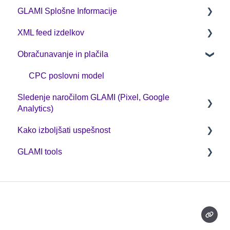
GLAMI Splošne Informacije
XML feed izdelkov
Prijavite se na GLAMI
Obračunavanje in plačila
Informacije za novo registrirane trgovine
XML feed: Obvezni parametri
Dodatne informacije
XML feed: Priporočeni parametri
CPC poslovni model
Sledenje naročilom GLAMI (Pixel, Google
Analytics)
Kako izboljšati uspešnost
Koristna navodila
GLAMI tools
GA4
Optimizacijo
GLAMI Pixel in nova zakonodaja o piškotkih
Kode za popust in GLAMIDAYS
GLAMI Audiences