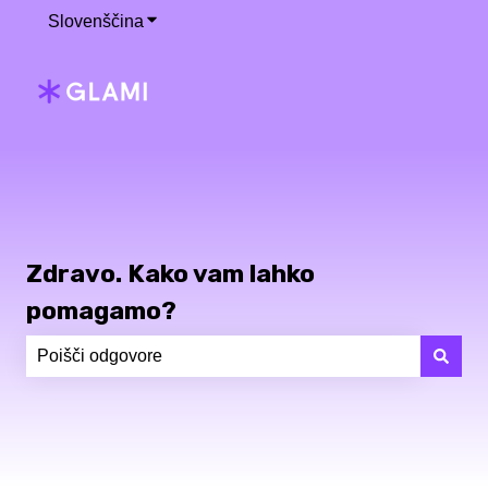
Slovenščina
Pokaži podmeni za prevode
Zdravo. Kako vam lahko
pomagamo?
Ni predlogov, ker je iskalno polje prazno.