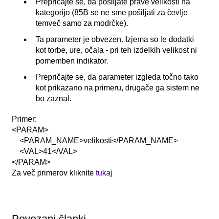
Prepričajte se, da pošiljate prave velikosti na
kategorijo (85B se ne sme pošiljati za čevlje
temveč samo za modrčke).
Ta parameter je obvezen. Izjema so le dodatki
kot torbe, ure, očala - pri teh izdelkih velikost ni
pomemben indikator.
Prepričajte se, da parameter izgleda točno tako
kot prikazano na primeru, drugače ga sistem ne
bo zaznal.
Primer:
<PARAM>
<PARAM_NAME>velikosti</PARAM_NAME>
<VAL>41</VAL>
</PARAM>
Za več primerov kliknite
tukaj
Povezani članki