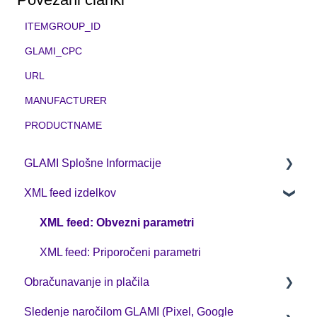
ITEMGROUP_ID
GLAMI_CPC
URL
MANUFACTURER
PRODUCTNAME
GLAMI Splošne Informacije
XML feed izdelkov
Prijavite se na GLAMI
Informacije za novo registrirane trgovine
XML feed: Obvezni parametri
Dodatne informacije
XML feed: Priporočeni parametri
Obračunavanje in plačila
Sledenje naročilom GLAMI (Pixel, Google
CPC poslovni model