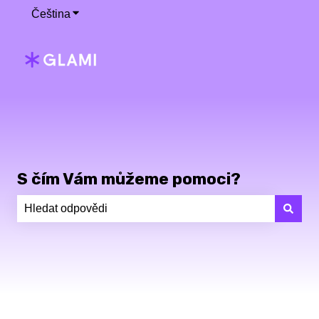
Čeština
Zobrazit podnabídku pro překlady
S čím Vám můžeme pomoci?
K dispozici nejsou žádné návrhy, protože pole hledání j