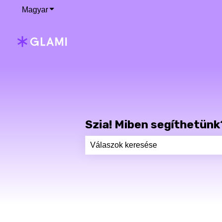
Magyar
Almenü megjelenítése fordításokhoz
Szia! Miben segíthetünk
Nincs javaslat, mert üres a keresőm