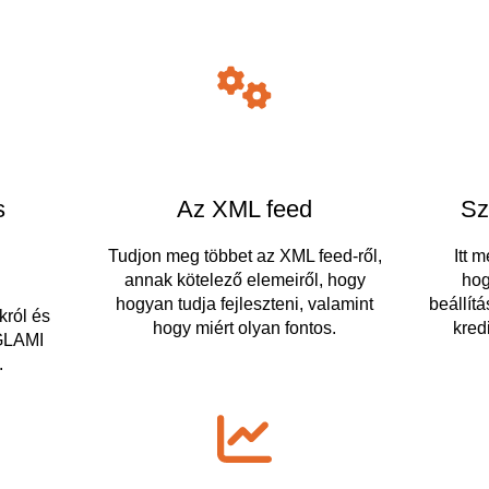
s
Az XML feed
Sz
Tudjon meg többet az XML feed-ről,
Itt 
annak kötelező elemeiről, hogy
hog
hogyan tudja fejleszteni, valamint
beállítá
król és
hogy miért olyan fontos.
kredi
 GLAMI
.