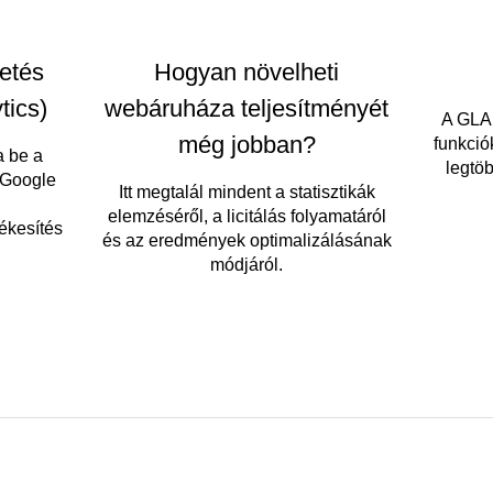
etés
Hogyan növelheti
tics)
webáruháza teljesítményét
A GLA
még jobban?
funkció
a be a
legtö
 Google
Itt megtalál mindent a statisztikák
elemzéséről, a licitálás folyamatáról
ékesítés
és az eredmények optimalizálásának
módjáról.